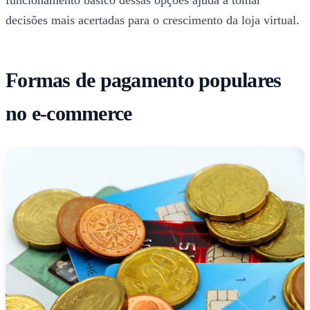
decisões mais acertadas para o crescimento da loja virtual.
Formas de pagamento populares
no e-commerce