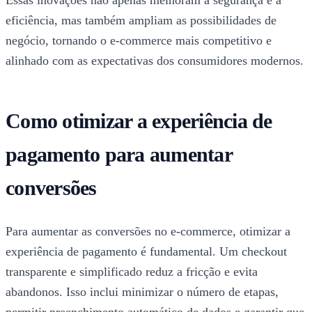
Essas inovações não apenas melhoram a segurança e a
eficiência, mas também ampliam as possibilidades de
negócio, tornando o e-commerce mais competitivo e
alinhado com as expectativas dos consumidores modernos.
Como otimizar a experiência de
pagamento para aumentar
conversões
Para aumentar as conversões no e-commerce, otimizar a
experiência de pagamento é fundamental. Um checkout
transparente e simplificado reduz a fricção e evita
abandonos. Isso inclui minimizar o número de etapas,