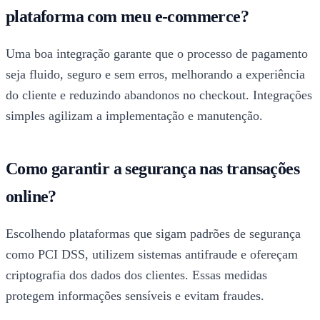
plataforma com meu e-commerce?
Uma boa integração garante que o processo de pagamento
seja fluido, seguro e sem erros, melhorando a experiência
do cliente e reduzindo abandonos no checkout. Integrações
simples agilizam a implementação e manutenção.
Como garantir a segurança nas transações
online?
Escolhendo plataformas que sigam padrões de segurança
como PCI DSS, utilizem sistemas antifraude e ofereçam
criptografia dos dados dos clientes. Essas medidas
protegem informações sensíveis e evitam fraudes.