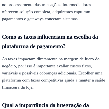
no processamento das transações. Intermediadores
oferecem solução completa, adquirentes capturam
pagamentos e gateways conectam sistemas.
Como as taxas influenciam na escolha da
plataforma de pagamento?
As taxas impactam diretamente na margem de lucro do
negócio, por isso é importante avaliar custos fixos,
variáveis e possíveis cobranças adicionais. Escolher uma
plataforma com taxas competitivas ajuda a manter a saúde
financeira da loja.
Qual a importância da integração da