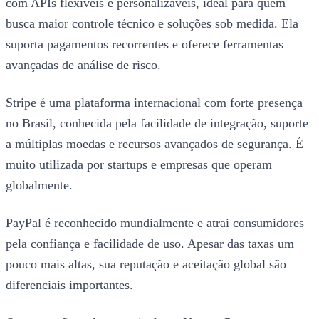
com APIs flexíveis e personalizáveis, ideal para quem
busca maior controle técnico e soluções sob medida. Ela
suporta pagamentos recorrentes e oferece ferramentas
avançadas de análise de risco.
Stripe é uma plataforma internacional com forte presença
no Brasil, conhecida pela facilidade de integração, suporte
a múltiplas moedas e recursos avançados de segurança. É
muito utilizada por startups e empresas que operam
globalmente.
PayPal é reconhecido mundialmente e atrai consumidores
pela confiança e facilidade de uso. Apesar das taxas um
pouco mais altas, sua reputação e aceitação global são
diferenciais importantes.