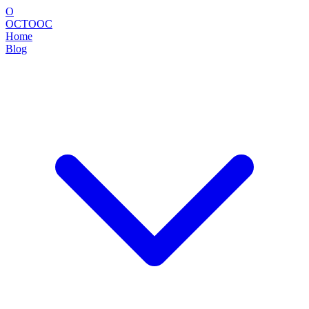
O
OCTOOC
Home
Blog