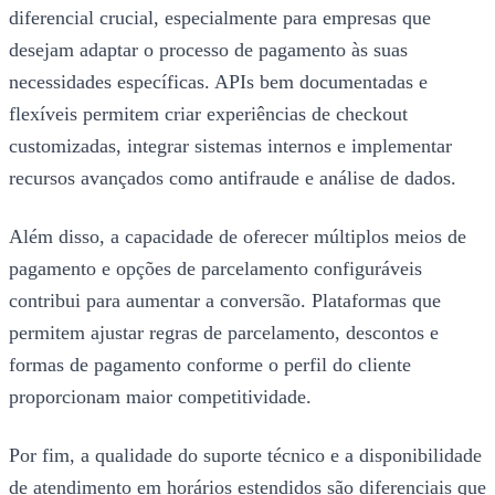
diferencial crucial, especialmente para empresas que
desejam adaptar o processo de pagamento às suas
necessidades específicas. APIs bem documentadas e
flexíveis permitem criar experiências de checkout
customizadas, integrar sistemas internos e implementar
recursos avançados como antifraude e análise de dados.
Além disso, a capacidade de oferecer múltiplos meios de
pagamento e opções de parcelamento configuráveis
contribui para aumentar a conversão. Plataformas que
permitem ajustar regras de parcelamento, descontos e
formas de pagamento conforme o perfil do cliente
proporcionam maior competitividade.
Por fim, a qualidade do suporte técnico e a disponibilidade
de atendimento em horários estendidos são diferenciais que