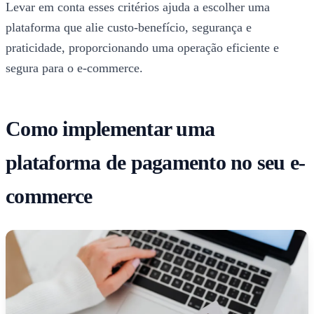
Levar em conta esses critérios ajuda a escolher uma
plataforma que alie custo-benefício, segurança e
praticidade, proporcionando uma operação eficiente e
segura para o e-commerce.
Como implementar uma
plataforma de pagamento no seu e-
commerce