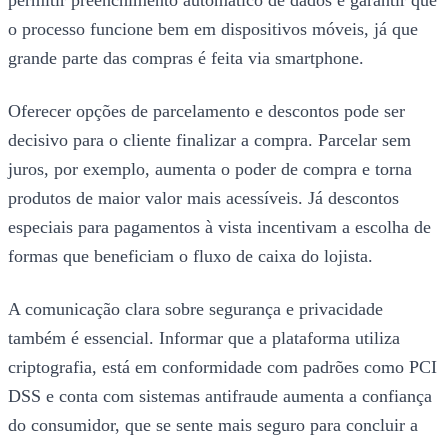
permitir preenchimento automático de dados e garantir que
o processo funcione bem em dispositivos móveis, já que
grande parte das compras é feita via smartphone.
Oferecer opções de parcelamento e descontos pode ser
decisivo para o cliente finalizar a compra. Parcelar sem
juros, por exemplo, aumenta o poder de compra e torna
produtos de maior valor mais acessíveis. Já descontos
especiais para pagamentos à vista incentivam a escolha de
formas que beneficiam o fluxo de caixa do lojista.
A comunicação clara sobre segurança e privacidade
também é essencial. Informar que a plataforma utiliza
criptografia, está em conformidade com padrões como PCI
DSS e conta com sistemas antifraude aumenta a confiança
do consumidor, que se sente mais seguro para concluir a