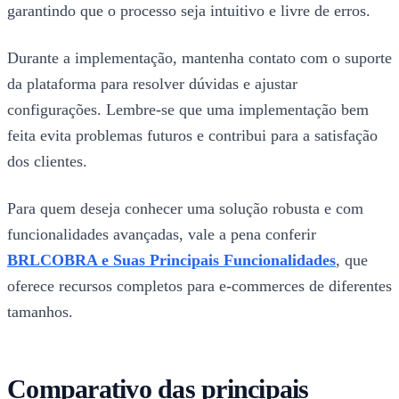
garantindo que o processo seja intuitivo e livre de erros.
Durante a implementação, mantenha contato com o suporte
da plataforma para resolver dúvidas e ajustar
configurações. Lembre-se que uma implementação bem
feita evita problemas futuros e contribui para a satisfação
dos clientes.
Para quem deseja conhecer uma solução robusta e com
funcionalidades avançadas, vale a pena conferir
BRLCOBRA e Suas Principais Funcionalidades
, que
oferece recursos completos para e-commerces de diferentes
tamanhos.
Comparativo das principais