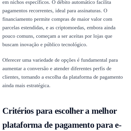
em nichos específicos. O débito automático facilita
pagamentos recorrentes, ideal para assinaturas. O
financiamento permite compras de maior valor com
parcelas estendidas, e as criptomoedas, embora ainda
pouco comuns, começam a ser aceitas por lojas que
buscam inovação e público tecnológico.
Oferecer uma variedade de opções é fundamental para
aumentar a conversão e atender diferentes perfis de
clientes, tornando a escolha da plataforma de pagamento
ainda mais estratégica.
Critérios para escolher a melhor
plataforma de pagamento para e-