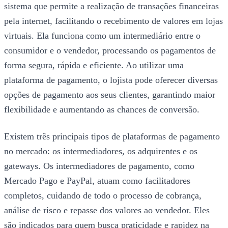
sistema que permite a realização de transações financeiras
pela internet, facilitando o recebimento de valores em lojas
virtuais. Ela funciona como um intermediário entre o
consumidor e o vendedor, processando os pagamentos de
forma segura, rápida e eficiente. Ao utilizar uma
plataforma de pagamento, o lojista pode oferecer diversas
opções de pagamento aos seus clientes, garantindo maior
flexibilidade e aumentando as chances de conversão.
Existem três principais tipos de plataformas de pagamento
no mercado: os intermediadores, os adquirentes e os
gateways. Os intermediadores de pagamento, como
Mercado Pago e PayPal, atuam como facilitadores
completos, cuidando de todo o processo de cobrança,
análise de risco e repasse dos valores ao vendedor. Eles
são indicados para quem busca praticidade e rapidez na