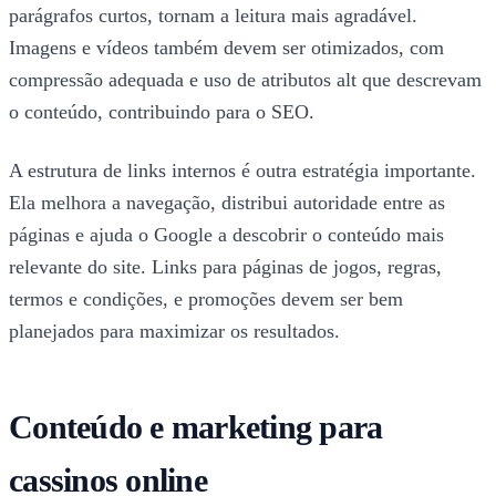
parágrafos curtos, tornam a leitura mais agradável.
Imagens e vídeos também devem ser otimizados, com
compressão adequada e uso de atributos alt que descrevam
o conteúdo, contribuindo para o SEO.
A estrutura de links internos é outra estratégia importante.
Ela melhora a navegação, distribui autoridade entre as
páginas e ajuda o Google a descobrir o conteúdo mais
relevante do site. Links para páginas de jogos, regras,
termos e condições, e promoções devem ser bem
planejados para maximizar os resultados.
Conteúdo e marketing para
cassinos online