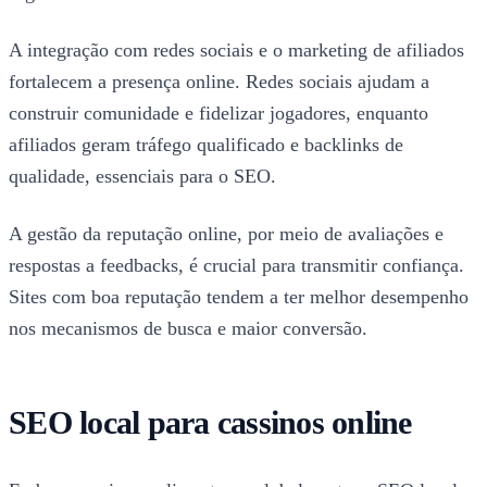
A integração com redes sociais e o marketing de afiliados
fortalecem a presença online. Redes sociais ajudam a
construir comunidade e fidelizar jogadores, enquanto
afiliados geram tráfego qualificado e backlinks de
qualidade, essenciais para o SEO.
A gestão da reputação online, por meio de avaliações e
respostas a feedbacks, é crucial para transmitir confiança.
Sites com boa reputação tendem a ter melhor desempenho
nos mecanismos de busca e maior conversão.
SEO local para cassinos online