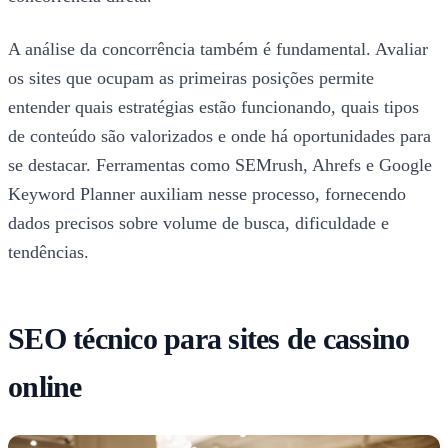
A análise da concorrência também é fundamental. Avaliar
os sites que ocupam as primeiras posições permite
entender quais estratégias estão funcionando, quais tipos
de conteúdo são valorizados e onde há oportunidades para
se destacar. Ferramentas como SEMrush, Ahrefs e Google
Keyword Planner auxiliam nesse processo, fornecendo
dados precisos sobre volume de busca, dificuldade e
tendências.
SEO técnico para sites de cassino
online