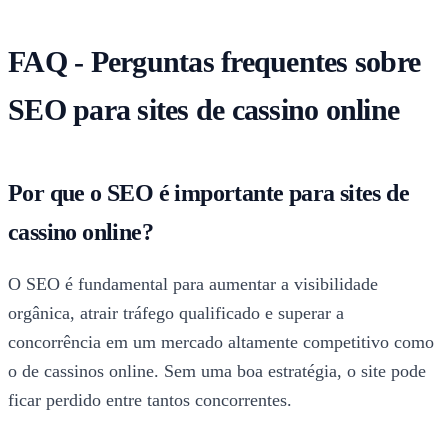
FAQ - Perguntas frequentes sobre
SEO para sites de cassino online
Por que o SEO é importante para sites de
cassino online?
O SEO é fundamental para aumentar a visibilidade
orgânica, atrair tráfego qualificado e superar a
concorrência em um mercado altamente competitivo como
o de cassinos online. Sem uma boa estratégia, o site pode
ficar perdido entre tantos concorrentes.