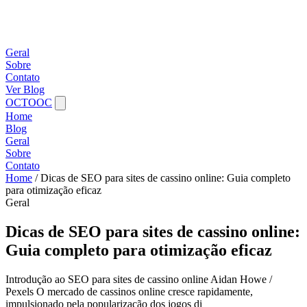
Geral
Sobre
Contato
Ver Blog
OCTOOC
Home
Blog
Geral
Sobre
Contato
Home
/
Dicas de SEO para sites de cassino online: Guia completo
para otimização eficaz
Geral
Dicas de SEO para sites de cassino online:
Guia completo para otimização eficaz
Introdução ao SEO para sites de cassino online Aidan Howe /
Pexels O mercado de cassinos online cresce rapidamente,
impulsionado pela popularização dos jogos di