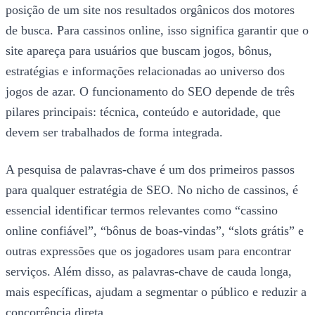
posição de um site nos resultados orgânicos dos motores
de busca. Para cassinos online, isso significa garantir que o
site apareça para usuários que buscam jogos, bônus,
estratégias e informações relacionadas ao universo dos
jogos de azar. O funcionamento do SEO depende de três
pilares principais: técnica, conteúdo e autoridade, que
devem ser trabalhados de forma integrada.
A pesquisa de palavras-chave é um dos primeiros passos
para qualquer estratégia de SEO. No nicho de cassinos, é
essencial identificar termos relevantes como “cassino
online confiável”, “bônus de boas-vindas”, “slots grátis” e
outras expressões que os jogadores usam para encontrar
serviços. Além disso, as palavras-chave de cauda longa,
mais específicas, ajudam a segmentar o público e reduzir a
concorrência direta.