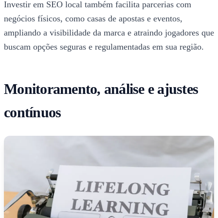
Investir em SEO local também facilita parcerias com
negócios físicos, como casas de apostas e eventos,
ampliando a visibilidade da marca e atraindo jogadores que
buscam opções seguras e regulamentadas em sua região.
Monitoramento, análise e ajustes
contínuos